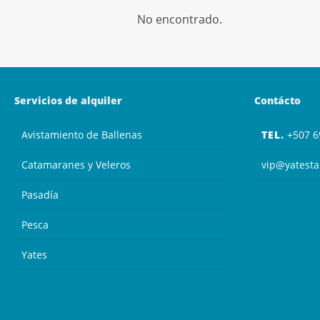
No encontrado.
Servicios de alquiler
Contácto
Avistamiento de Ballenas
TEL.
+507 6
Catamaranes y Veleros
vip@yatest
Pasadía
Pesca
Yates