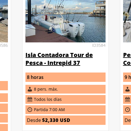
3586
ID3584
Isla Contadora Tour de
Pe
Pesca - Intrepid 37
Co
8 horas
9 
8 pers. máx.
Todos los días
Partida 7:00 AM
Desde
$2,330 USD
De