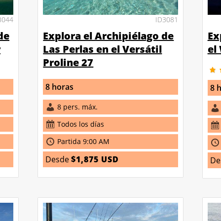
3044
ID3081
de
Explora el Archipiélago de
Ex
r
Las Perlas en el Versátil
el
Proline 27
8 horas
8 
8 pers. máx.
Todos los días
Partida 9:00 AM
Desde
$1,875 USD
De