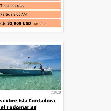
Todos los días
Partida 8:00 AM
sde
$2,900 USD
por día
ID3028
scubre Isla Contadora
 el Todomar 38