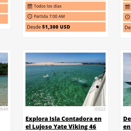
Todos los días
Partida 7:00 AM
Desde
$1,300 USD
De
3549
ID522
Explora Isla Contadora en
De
el Lujoso Yate Viking 46
en